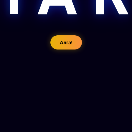
Алга!