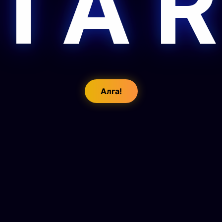
 I A R
Алга!