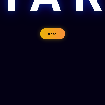
Алга!