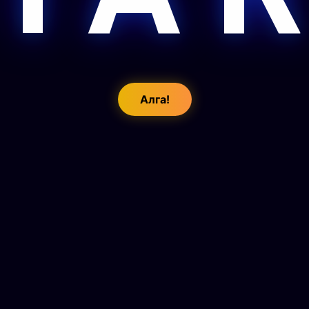
Алга!