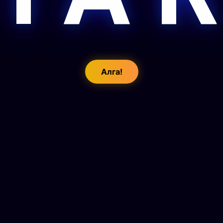
Алга!