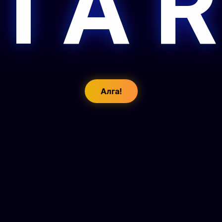
 I A R
Алга!