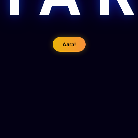
Алга!