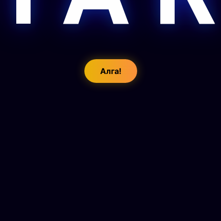
Алга!