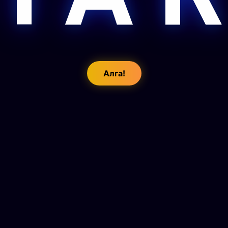
Алга!