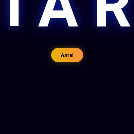
 I A R
Алга!