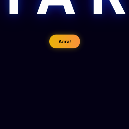
Алга!