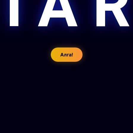
 I A R
Алга!