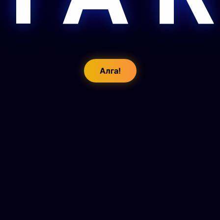
Алга!